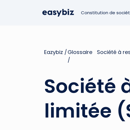
Constitution de socié
Eazybiz /
Glossaire
Société à re
/
Société 
limitée 