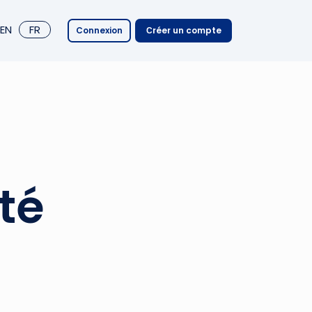
EN
FR
Connexion
Сréer un compte
té