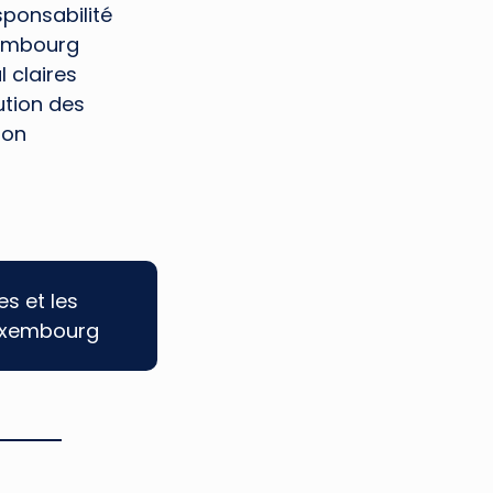
sponsabilité
xembourg
 claires
bution des
ion
es et les
Luxembourg