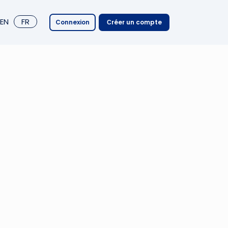
EN
FR
Connexion
Сréer un compte