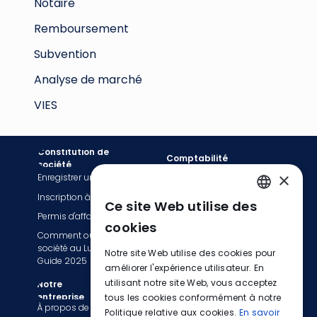
Notaire
Remboursement
Subvention
Analyse de marché
VIES
Constitution de
Comptabilité
société
×
Enregistrer une société
Services de facturation
Inscription à la TVA
Tenue de livres
Ce site Web utilise des
ENGLISH
Permis d'affaires
Services de comptabilité
cookies
Comment ouvrir une
Déclaration fiscale et TVA
FRENCH
société au Luxembourg :
Notre site Web utilise des cookies pour
Services de paie
Guide 2025
GERMAN
améliorer l'expérience utilisateur. En
Passez à EasyBiz
utilisant notre site Web, vous acceptez
Notre
entreprise
tous les cookies conformément à notre
Informations légales
À propos de nous
Politique relative aux cookies.
En savoir