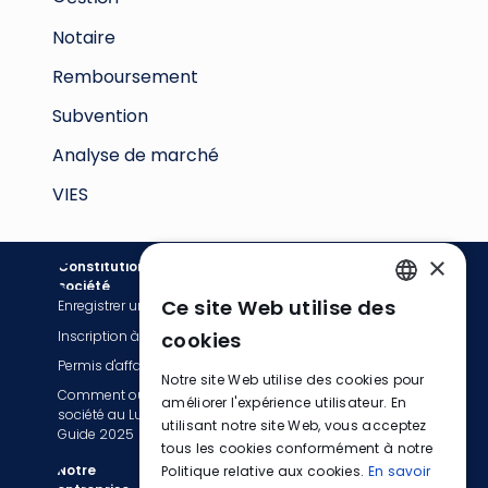
Notaire
Remboursement
Subvention
Analyse de marché
VIES
×
Constitution de
Comptabilité
société
Ce site Web utilise des
Enregistrer une société
Services de facturation
ENGLISH
Inscription à la TVA
Tenue de livres
cookies
FRENCH
Permis d'affaires
Services de comptabilité
Notre site Web utilise des cookies pour
Comment ouvrir une
GERMAN
Déclaration fiscale et TVA
améliorer l'expérience utilisateur. En
société au Luxembourg :
Services de paie
utilisant notre site Web, vous acceptez
Guide 2025
tous les cookies conformément à notre
Passez à EasyBiz
Notre
Politique relative aux cookies.
En savoir