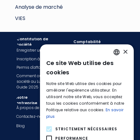
Analyse de marché
VIES
Constitution de
Comptabilité
société
×
Enregistrer une société
Services de facturation
Inscription à la TVA
Tenue de livres
Ce site Web utilise des
ENGLISH
Permis d'affaires
Services de comptabilité
cookies
Comment ouvrir une
Déclaration fiscale et TVA
FRENCH
société au Luxembourg :
Notre site Web utilise des cookies pour
Services de paie
Guide 2025
GERMAN
améliorer l'expérience utilisateur. En
Passez à EasyBiz
utilisant notre site Web, vous acceptez
Notre
entreprise
tous les cookies conformément à notre
Informations légales
À propos de nous
Politique relative aux cookies.
En savoir
Politique de confidentialité
Contactez-nous
plus
Conditions générales
Blog
STRICTEMENT NÉCESSAIRES
Liste des activités
PERFORMANCE
restreintes