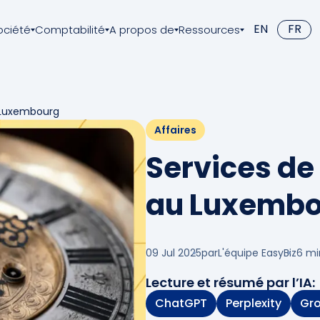
EN
FR
ociété
Comptabilité
A propos de
Ressources
u Luxembourg
Affaires
Services de
au Luxemb
09 Jul 2025
par
L'équipe EasyBiz
6
mi
Lecture et résumé par l’IA:
ChatGPT
Perplexity
Gr