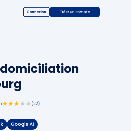
Connexion
Сréer un compte
 domiciliation
ourg
n
(
22
)
ok
Google AI