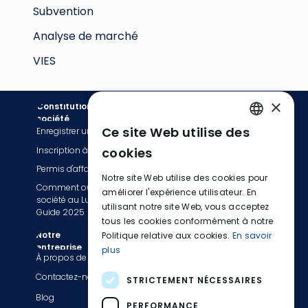
Subvention
Analyse de marché
VIES
×
Constitution de
Comptabilité
société
Ce site Web utilise des
Enregistrer une société
Services de facturation
ENGLISH
Inscription à la TVA
Tenue de livres
cookies
FRENCH
Permis d'affaires
Services de comptabilité
Notre site Web utilise des cookies pour
Comment ouvrir une
GERMAN
Déclaration fiscale et TVA
améliorer l'expérience utilisateur. En
société au Luxembourg :
Services de paie
utilisant notre site Web, vous acceptez
Guide 2025
tous les cookies conformément à notre
Passez à EasyBiz
Notre
Politique relative aux cookies.
En savoir
entreprise
plus
Informations légales
À propos de nous
Politique de confidentialité
Contactez-nous
STRICTEMENT NÉCESSAIRES
Conditions générales
Blog
PERFORMANCE