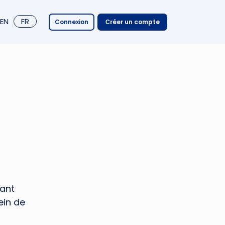
EN
FR
Connexion
Сréer un compte
iant
ein de