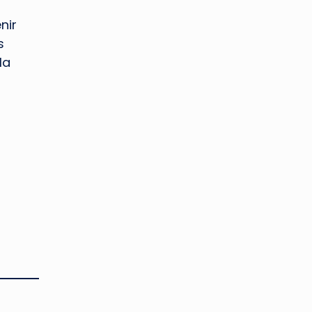
nir
s
la