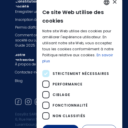
×
Constitution de
Comptabilité
société
Ce site Web utilise des
Enregistrer une société
Services de facturation
ENGLISH
Inscription à la TVA
Tenue de livres
cookies
FRENCH
Permis d'affaires
Services de comptabilité
Notre site Web utilise des cookies pour
Comment ouvrir une
GERMAN
Déclaration fiscale et TVA
améliorer l'expérience utilisateur. En
société au Luxembourg :
Services de paie
utilisant notre site Web, vous acceptez
Guide 2025
tous les cookies conformément à notre
Passez à EasyBiz
Notre
Politique relative aux cookies.
En savoir
entreprise
plus
Informations légales
À propos de nous
Politique de confidentialité
Contactez-nous
STRICTEMENT NÉCESSAIRES
Conditions générales
Blog
PERFORMANCE
Liste des activités
restreintes
CIBLAGE
Mentions légales
FONCTIONNALITÉ
EasyBiz SARL
NON CLASSIFIÉS
6, Rue Henri M. Schnadt 2530
Luxembourg