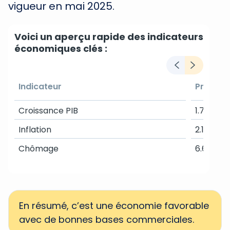
vigueur en mai 2025.
Voici un aperçu rapide des indicateurs
économiques clés :
Indicateur
Prévisi
Croissance PIB
1.7 %
Inflation
2.1 %
Chômage
6.6 %
En résumé, c’est une économie favorable
avec de bonnes bases commerciales.