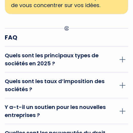
de vous concentrer sur vos idées.
FAQ
Quels sont les principaux types de
sociétés en 2025 ?
S.à r.l. (privée), SA (publique), SCS/SCSp
Quels sont les taux d’imposition des
(investissement), SAS (startups/flexibilité).
sociétés ?
14 % jusqu’à 175 000 €, 16 % au-delà de 200
Y a-t-il un soutien pour les nouvelles
000 €, taux effectif ~23,87 %.
entreprises ?
Oui. Subventions, Fit 4 Start, Chambre de
Quelles sont les nouveautés du droit