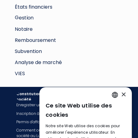
États financiers
Gestion
Notaire
Remboursement
Subvention
Analyse de marché
VIES
×
Constitution de
Comptabilité
société
Ce site Web utilise des
Enregistrer une société
Services de facturation
ENGLISH
Inscription à la TVA
Tenue de livres
cookies
FRENCH
Permis d'affaires
Services de comptabilité
Notre site Web utilise des cookies pour
Comment ouvrir une
GERMAN
Déclaration fiscale et TVA
améliorer l'expérience utilisateur. En
société au Luxembourg :