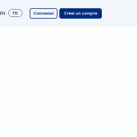
EN
FR
Connexion
Сréer un compte