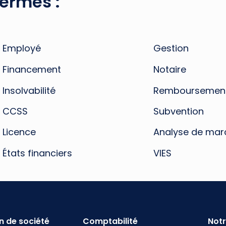
termes :
Employé
Gestion
Financement
Notaire
Insolvabilité
Remboursemen
CCSS
Subvention
Licence
Analyse de mar
États financiers
VIES
n de société
Comptabilité
Notr