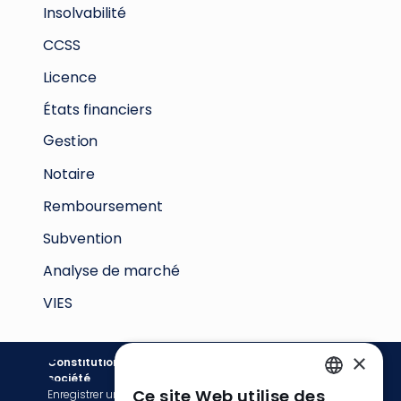
Insolvabilité
CCSS
Licence
États financiers
Gestion
Notaire
Remboursement
Subvention
Analyse de marché
VIES
×
Constitution de
Comptabilité
société
Ce site Web utilise des
Enregistrer une société
Services de facturation
ENGLISH