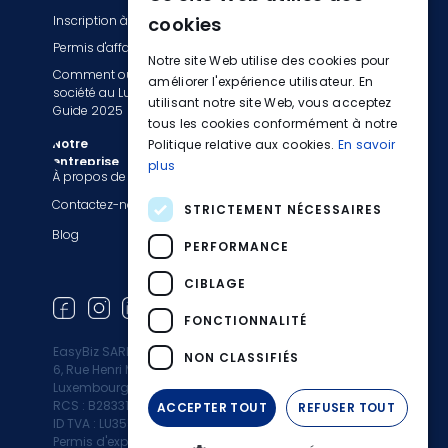
Inscription à la TVA
Tenue de livres
cookies
FRENCH
Permis d'affaires
Services de comptabilité
Notre site Web utilise des cookies pour
Comment ouvrir une
GERMAN
Déclaration fiscale et TVA
améliorer l'expérience utilisateur. En
société au Luxembourg :
Services de paie
utilisant notre site Web, vous acceptez
Guide 2025
tous les cookies conformément à notre
Passez à EasyBiz
Notre
Politique relative aux cookies.
En savoir
entreprise
plus
Informations légales
À propos de nous
Politique de confidentialité
Contactez-nous
STRICTEMENT NÉCESSAIRES
Conditions générales
Blog
PERFORMANCE
Liste des activités
restreintes
CIBLAGE
Mentions légales
FONCTIONNALITÉ
EasyBiz SARL
NON CLASSIFIÉS
6, Rue Henri M. Schnadt 2530
Luxembourg
RCS : B283312
ACCEPTER TOUT
REFUSER TOUT
ID TVA : LU35500472
Permis d'exploitation : 10164960/0