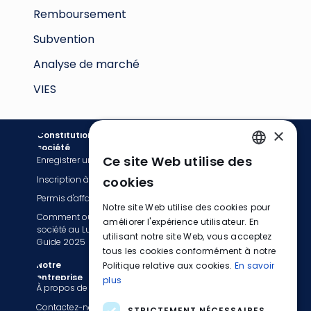
Remboursement
Subvention
Analyse de marché
VIES
×
Constitution de
Comptabilité
société
Ce site Web utilise des
Enregistrer une société
Services de facturation
ENGLISH
Inscription à la TVA
Tenue de livres
cookies
FRENCH
Permis d'affaires
Services de comptabilité
Notre site Web utilise des cookies pour
Comment ouvrir une
GERMAN
Déclaration fiscale et TVA
améliorer l'expérience utilisateur. En
société au Luxembourg :
Services de paie
utilisant notre site Web, vous acceptez
Guide 2025
tous les cookies conformément à notre
Passez à EasyBiz
Notre
Politique relative aux cookies.
En savoir
entreprise
plus
Informations légales
À propos de nous
Politique de confidentialité
Contactez-nous
STRICTEMENT NÉCESSAIRES