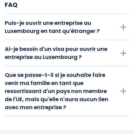
FAQ
Puis-je ouvrir une entreprise au
Luxembourg en tant qu'étranger ?
C'est tout à fait possible. Les conditions à
Ai-je besoin d'un visa pour ouvrir une
remplir peuvent toutefois varier selon que
entreprise au Luxembourg ?
vous êtes un citoyen de l'UE ou un citoyen d'un
pays tiers.
Non, si vous êtes citoyen de l'UE. Si vous n'êtes
Que se passe-t-il si je souhaite faire
pas citoyen de l'UE, vous aurez probablement
venir ma famille en tant que
besoin d'un visa de travail pour entrer dans le
ressortissant d'un pays non membre
pays. Dans tous les cas, un permis de séjour
de l'UE, mais qu'elle n'aura aucun lien
est nécessaire pour créer et maintenir une
avec mon entreprise ?
entreprise au Luxembourg.
Il n'y a aucun problème à faire venir votre
famille, et les formalités sont même réduites