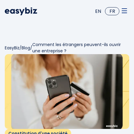
EN
FR
Comment les étrangers peuvent-ils ouvrir
EasyBiz
/
Blog
/
une entreprise ?
Constitution d'une société