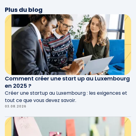
s'il est prouvé qu'il s'agit de membres de la
Plus du blog
famille. Pour en savoir plus,
cliquez ici
.
Comment créer une start up au Luxembourg
en 2025 ?
Créer une startup au Luxembourg : les exigences et
tout ce que vous devez savoir.
03.08.2026