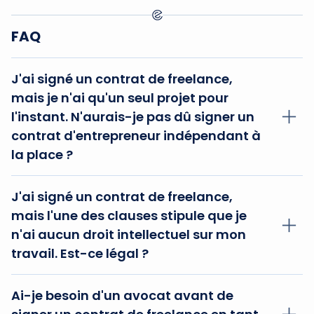
FAQ
J'ai signé un contrat de freelance,
mais je n'ai qu'un seul projet pour
l'instant. N'aurais-je pas dû signer un
contrat d'entrepreneur indépendant à
la place ?
Non, car un contrat de freelance vous donne
J'ai signé un contrat de freelance,
la possibilité d'obtenir d'autres projets par la
mais l'une des clauses stipule que je
suite, car il s'agit d'une collaboration
n'ai aucun droit intellectuel sur mon
ouverte/continue avec le client.
travail. Est-ce légal ?
Oui, car c'est à l'entreprise de décider si elle
Ai-je besoin d'un avocat avant de
souhaite accorder ou non ces droits au