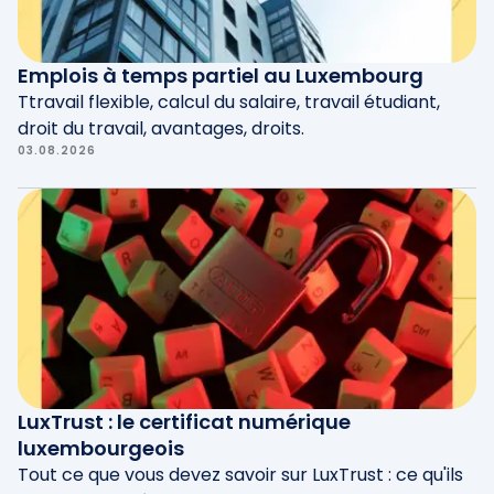
vous pouvez toujours le faire vérifier par
l'avocat de votre entreprise, si vous en avez
un, avant de l'envoyer au freelance que vous
Emplois à temps partiel au Luxembourg
souhaitez engager.
Ttravail flexible, calcul du salaire, travail étudiant,
droit du travail, avantages, droits.
03.08.2026
LuxTrust : le certificat numérique
luxembourgeois
Tout ce que vous devez savoir sur LuxTrust : ce qu'ils