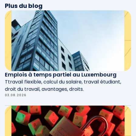
Plus du blog
modèles prêts à l’emploi, et notre propre
service de comptabilité
permet de générer
automatiquement vos relevés.
Emplois à temps partiel au Luxembourg
Ttravail flexible, calcul du salaire, travail étudiant,
droit du travail, avantages, droits.
03.08.2026