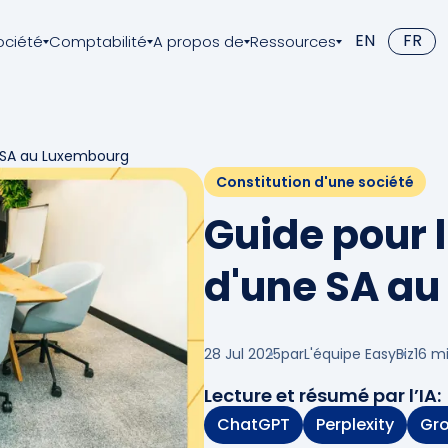
EN
FR
ociété
Comptabilité
A propos de
Ressources
e SA au Luxembourg
Constitution d'une société
Guide pour 
d'une SA a
28 Jul 2025
par
L'équipe EasyBiz
16
m
Lecture et résumé par l’IA:
ChatGPT
Perplexity
Gr