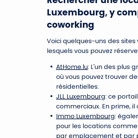
Rechercher une loc
Luxembourg, y comp
coworking
Voici quelques-uns des sites
lesquels vous pouvez réserver
AtHome.lu
: L'un des plus 
où vous pouvez trouver d
résidentielles.
JLL Luxembourg
: ce porta
commerciaux. En prime, il 
Immo Luxembourg
: égale
pour les locations commerc
par emplacement et par p