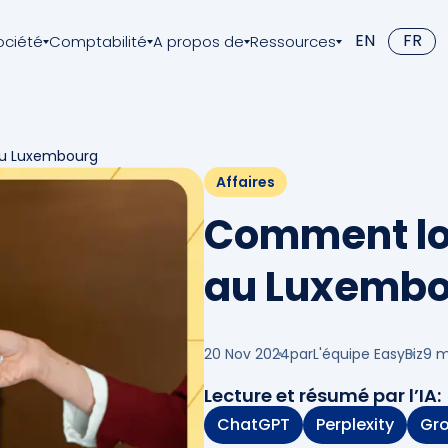
EN
FR
ociété
Comptabilité
A propos de
Ressources
au Luxembourg
Affaires
Comment lo
au Luxemb
20 Nov 2024
par
L'équipe EasyBiz
9
m
Lecture et résumé par l’IA:
ChatGPT
Perplexity
Gr