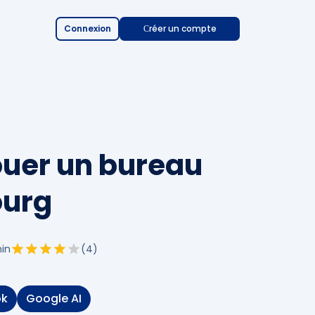
Connexion
Сréer un compte
uer un bureau
ourg
in
(
4
)
ok
Google AI