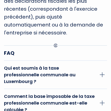
des déclarations fiscales les plus
récentes (correspondant à l'exercice
précédent), puis ajusté
automatiquement ou à la demande de
l'entreprise si nécessaire.
FAQ
Qui est soumis à la taxe
professionnelle communale au
Luxembourg ?
La taxe s'applique à toutes les
entreprises
Comment la base imposable de la taxe
opérant au Luxembourg
, qu'elles soient
professionnelle communale est-elle
résidentes ou non-résidentes, dès lors qu'elles
calculée ?